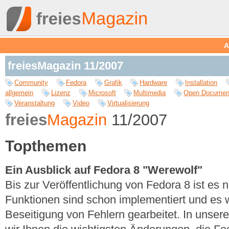
A
freiesMagazin 11/2007
Community
Fedora
Grafik
Hardware
Installation
allgemein
Lizenz
Microsoft
Multimedia
Open Documen
Veranstaltung
Video
Virtualisierung
freies
Magazin
11/2007
Topthemen
Ein Ausblick auf Fedora 8 "Werewolf"
Bis zur Veröffentlichung von Fedora 8 ist es n
Funktionen sind schon implementiert und es w
Beseitigung von Fehlern gearbeitet. In unser