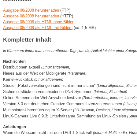
Ausgabe 08/2008 herunterladen
(FTP)
Ausgabe 08/2008 herunterladen
(HTTP)
Ausgabe 08/2008 als HTML ohne Bilder
Ausgabe 08/2008 als HTML mit Bildern
(ca. 1,5 MB)
Kompletter Inhalt
In Klammern findet man beschreibende Tags, um die Artikel leichter einer Kateg
Nachrichten
Distributionen aktuell
(Linux allgemein)
Neues aus der Welt der Mobilgeräte
(Hardware)
Kernel-Rückblick
(Linux allgemein)
Studie: „Paketverwaltungen sind nicht immer sicher“
(Linux allgemein, Sicher
Sicherheitslücke in verschiedenen DNS-Systemen
(Internet, Sicherheit)
Online-Screenreader WebAnywhere liest vor
(Barrierefreiheit, Internet, Intervi
Version 3.0 der deutschen Creative-Commons-Lizenzen erschienen
(Lizenz)
Multipointer-Unterstützung im X-Server
(3D-Desktop, Desktop, Linux allgemei
LinuX-Gamers Live 0.9.3: Unterhaltsame Sammlung an Linux-Spielen
(Spie
Anleitungen
Wenn die Webcam nicht mit dem DVB-T-Stick will
(Internet, Multimedia, Vide