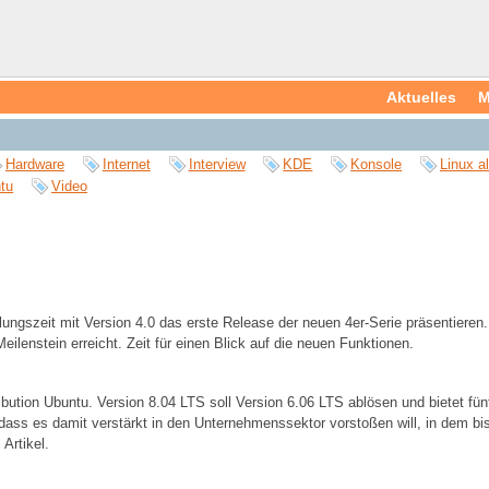
Aktuelles
M
Hardware
Internet
Interview
KDE
Konsole
Linux a
tu
Video
gszeit mit Version 4.0 das erste Release der neuen 4er-Serie präsentieren.
ilenstein erreicht. Zeit für einen Blick auf die neuen Funktionen.
bution Ubuntu. Version 8.04 LTS soll Version 6.06 LTS ablösen und bietet fünf
 dass es damit verstärkt in den Unternehmenssektor vorstoßen will, in dem bi
Artikel.