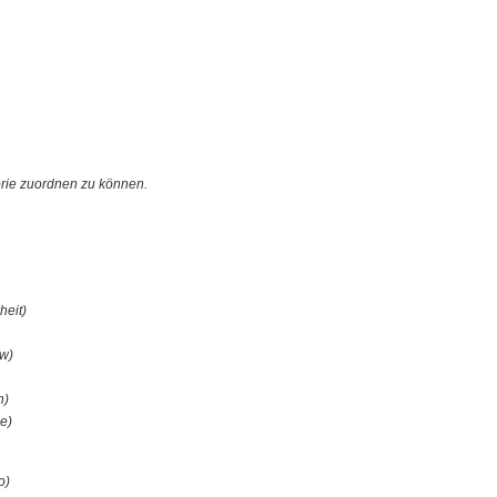
orie zuordnen zu können.
heit)
ew)
n)
le)
o)