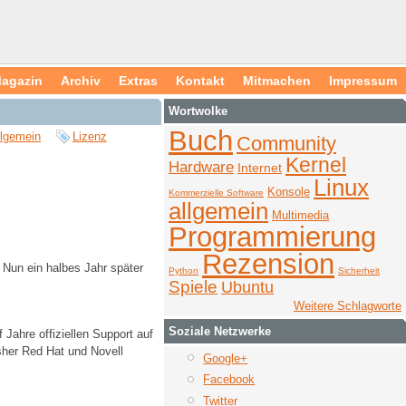
agazin
Archiv
Extras
Kontakt
Mitmachen
Impressum
Wortwolke
Buch
llgemein
Lizenz
Community
Kernel
Hardware
Internet
Linux
Konsole
Kommerzielle Software
allgemein
Multimedia
Programmierung
Rezension
 Nun ein halbes Jahr später
Python
Sicherheit
Spiele
Ubuntu
Weitere Schlagworte
Soziale Netzwerke
 Jahre offiziellen Support auf
sher Red Hat und Novell
Google+
Facebook
Twitter