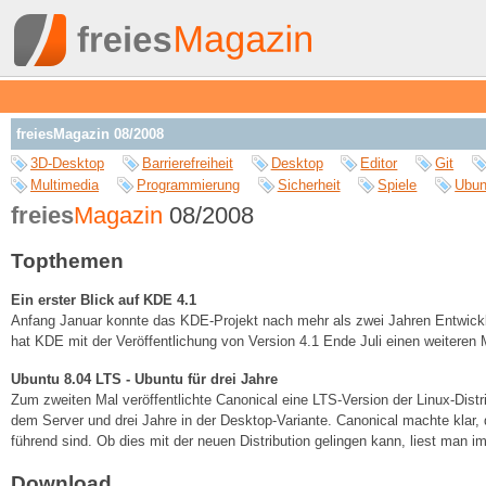
freiesMagazin 08/2008
3D-Desktop
Barrierefreiheit
Desktop
Editor
Git
Multimedia
Programmierung
Sicherheit
Spiele
Ubun
freies
Magazin
08/2008
Topthemen
Ein erster Blick auf KDE 4.1
Anfang Januar konnte das KDE-Projekt nach mehr als zwei Jahren Entwicklun
hat KDE mit der Veröffentlichung von Version 4.1 Ende Juli einen weiteren Me
Ubuntu 8.04 LTS - Ubuntu für drei Jahre
Zum zweiten Mal veröffentlichte Canonical eine LTS-Version der Linux-Distri
dem Server und drei Jahre in der Desktop-Variante. Canonical machte klar,
führend sind. Ob dies mit der neuen Distribution gelingen kann, liest man im 
Download