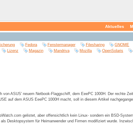
Aktuelles
M
icherung
Fedora
Fenstermanager
Filesharing
GNOME
Lizenz
Magazin
Mandriva
Mozilla
OpenSolaris
nch von ASUS' neuem Netbook-Flaggschiff, dem EeePC 1000H. Der rechte Zei
enSUSE auf dem ASUS EeePC 1000H macht, soll in diesem Artikel nachgegang
roWatch.com gelistet, aber offensichtlich kein Linux- sondern ein BSD-Syst
 als Desktopsystem für Heimanwender und Firmen modifiziert wurde. Inzwisc