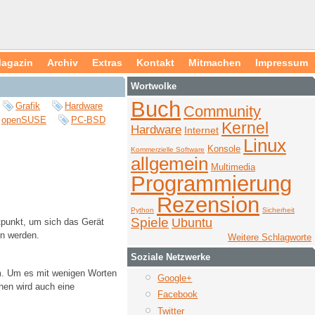
agazin
Archiv
Extras
Kontakt
Mitmachen
Impressum
Wortwolke
Buch
Grafik
Hardware
Community
openSUSE
PC-BSD
Kernel
Hardware
Internet
Linux
Konsole
Kommerzielle Software
allgemein
Multimedia
Programmierung
Rezension
Python
Sicherheit
Spiele
Ubuntu
tpunkt, um sich das Gerät
en werden.
Weitere Schlagworte
Soziale Netzwerke
em. Um es mit wenigen Worten
Google+
hen wird auch eine
Facebook
Twitter