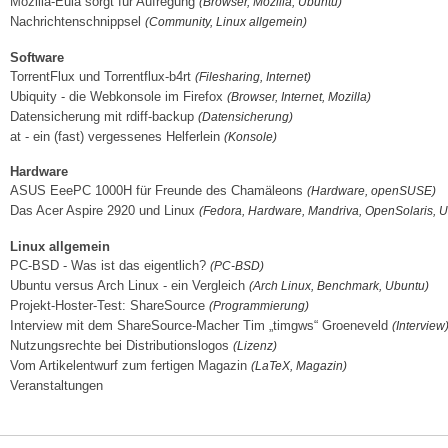
Mozilla-Eula sorgt für Aufregung
(Browser, Mozilla, Ubuntu)
Nachrichtenschnippsel
(Community, Linux allgemein)
Software
TorrentFlux und Torrentflux-b4rt
(Filesharing, Internet)
Ubiquity - die Webkonsole im Firefox
(Browser, Internet, Mozilla)
Datensicherung mit rdiff-backup
(Datensicherung)
at - ein (fast) vergessenes Helferlein
(Konsole)
Hardware
ASUS EeePC 1000H für Freunde des Chamäleons
(Hardware, openSUSE)
Das Acer Aspire 2920 und Linux
(Fedora, Hardware, Mandriva, OpenSolaris, U
Linux allgemein
PC-BSD - Was ist das eigentlich?
(PC-BSD)
Ubuntu versus Arch Linux - ein Vergleich
(Arch Linux, Benchmark, Ubuntu)
Projekt-Hoster-Test: ShareSource
(Programmierung)
Interview mit dem ShareSource-Macher Tim „timgws“ Groeneveld
(Interview
Nutzungsrechte bei Distributionslogos
(Lizenz)
Vom Artikelentwurf zum fertigen Magazin
(LaTeX, Magazin)
Veranstaltungen