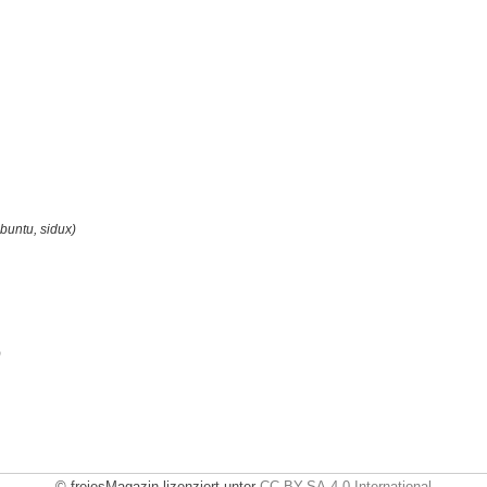
buntu, sidux)
)
© freiesMagazin lizenziert unter
CC-BY-SA-4.0 International