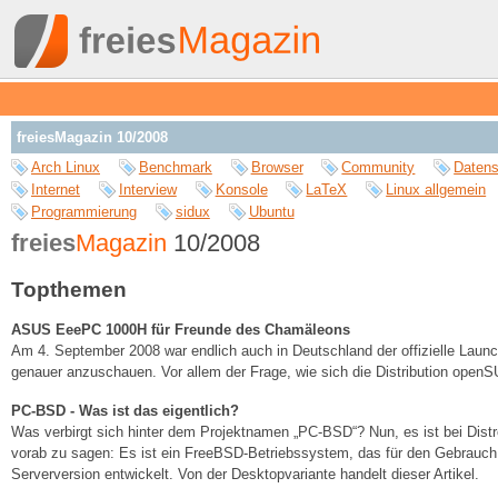
freiesMagazin 10/2008
Arch Linux
Benchmark
Browser
Community
Datens
Internet
Interview
Konsole
LaTeX
Linux allgemein
Programmierung
sidux
Ubuntu
freies
Magazin
10/2008
Topthemen
ASUS EeePC 1000H für Freunde des Chamäleons
Am 4. September 2008 war endlich auch in Deutschland der offizielle Lau
genauer anzuschauen. Vor allem der Frage, wie sich die Distribution op
PC-BSD - Was ist das eigentlich?
Was verbirgt sich hinter dem Projektnamen „PC-BSD“? Nun, es ist bei Dist
vorab zu sagen: Es ist ein FreeBSD-Betriebssystem, das für den Gebrauch
Serverversion entwickelt. Von der Desktopvariante handelt dieser Artikel.