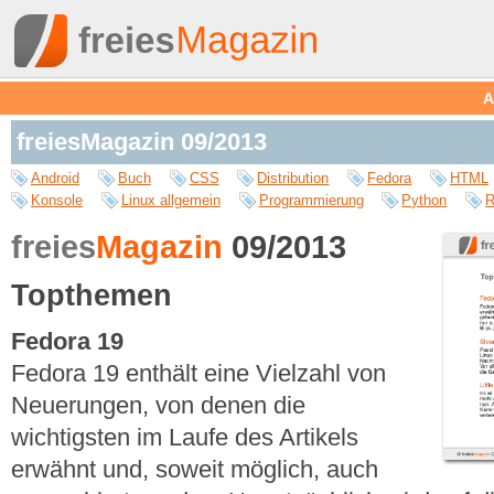
A
freiesMagazin 09/2013
Android
Buch
CSS
Distribution
Fedora
HTML
Konsole
Linux allgemein
Programmierung
Python
R
freies
Magazin
09/2013
Topthemen
Fedora 19
Fedora 19 enthält eine Vielzahl von
Neuerungen, von denen die
wichtigsten im Laufe des Artikels
erwähnt und, soweit möglich, auch