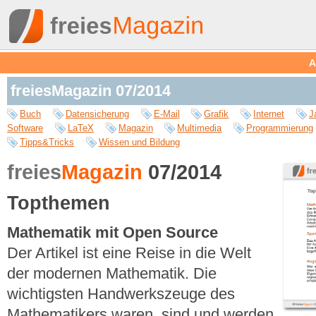
A
freiesMagazin 07/2014
Buch
Datensicherung
E-Mail
Grafik
Internet
J
Software
LaTeX
Magazin
Multimedia
Programmierung
Tipps&Tricks
Wissen und Bildung
freies
Magazin
07/2014
Topthemen
Mathematik mit Open Source
Der Artikel ist eine Reise in die Welt
der modernen Mathematik. Die
wichtigsten Handwerkszeuge des
Mathematikers waren, sind und werden