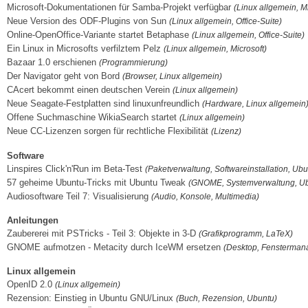
Microsoft-Dokumentationen für Samba-Projekt verfügbar
(Linux allgemein, M
Neue Version des ODF-Plugins von Sun
(Linux allgemein, Office-Suite)
Online-OpenOffice-Variante startet Betaphase
(Linux allgemein, Office-Suite)
Ein Linux in Microsofts verfilztem Pelz
(Linux allgemein, Microsoft)
Bazaar 1.0 erschienen
(Programmierung)
Der Navigator geht von Bord
(Browser, Linux allgemein)
CAcert bekommt einen deutschen Verein
(Linux allgemein)
Neue Seagate-Festplatten sind linuxunfreundlich
(Hardware, Linux allgemein
Offene Suchmaschine WikiaSearch startet
(Linux allgemein)
Neue CC-Lizenzen sorgen für rechtliche Flexibilität
(Lizenz)
Software
Linspires Click'n'Run im Beta-Test
(Paketverwaltung, Softwareinstallation, Ubu
57 geheime Ubuntu-Tricks mit Ubuntu Tweak
(GNOME, Systemverwaltung, Ub
Audiosoftware Teil 7: Visualisierung
(Audio, Konsole, Multimedia)
Anleitungen
Zaubererei mit PSTricks - Teil 3: Objekte in 3-D
(Grafikprogramm, LaTeX)
GNOME aufmotzen - Metacity durch IceWM ersetzen
(Desktop, Fensterma
Linux allgemein
OpenID 2.0
(Linux allgemein)
Rezension: Einstieg in Ubuntu GNU/Linux
(Buch, Rezension, Ubuntu)