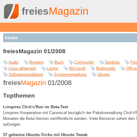
Samba
freiesMagazin 01/2008
Audio
Browser
Buch
Community
Desktop
Fen
Linux allgemein
Lizenz
Microsoft
Multimedia
Office
Softwareinstallation
Systemverwaltung
Ubuntu
freies
Magazin
01/2008
Topthemen
Linspires Click'n'Run im Beta-Test
Linspires Kooperation mit Canonical bezüglich der Paketverwaltung Click'n'
Monaten die Beta-Version veröffentlicht worden. Viele Benutzer sehen den S
aufzeigen.
57 geheime Ubuntu-Tricks mit Ubuntu Tweak