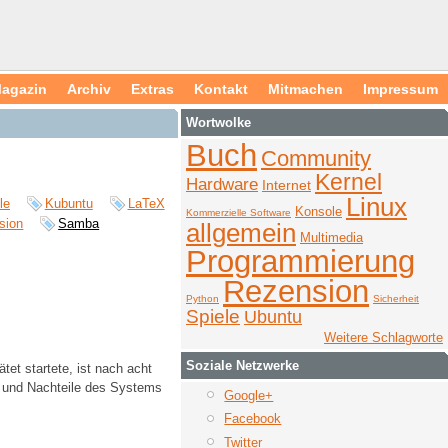
agazin
Archiv
Extras
Kontakt
Mitmachen
Impressum
Wortwolke
Buch
Community
Kernel
Hardware
Internet
Linux
le
Kubuntu
LaTeX
Konsole
Kommerzielle Software
sion
Samba
allgemein
Multimedia
Programmierung
Rezension
Python
Sicherheit
Spiele
Ubuntu
Weitere Schlagworte
Soziale Netzwerke
et startete, ist nach acht
r- und Nachteile des Systems
Google+
Facebook
Twitter