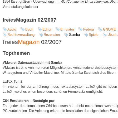
1984 lässt grüßen - Überwachung im IRC
(Community, Linux allgemein, Ubun
Veranstaltungskalender
freiesMagazin 02/2007
Audio
Buch
Editor
Emulator
Fedora
GNOME
Rechteverwaltung
Rezension
Samba
Spiele
Ubunt
freies
Magazin
02/2007
Topthemen
VMware: Datenaustausch mit Samba
VMware ist eine von mehreren Möglichkeiten, verschiedene Betriebssysteme 
Wirtssystem und Virtueller Maschine. Mittels Samba lässt sich dies lösen.
LaTeX Teil 2
Im zweiten Teil der Einführung in des Textsatzsystem LaTeX gibt es neben
LaTeX, welches einen besonders schönen Formelsatz ermöglicht.
C64-Emulatoren – Nostalgie pur
Fast jeder, der einmal einen C64 besessen hat, denkt noch einmal wehmütig
PC zurückholen. Die Anleitung erklärt die Installation des eigentlichen Em