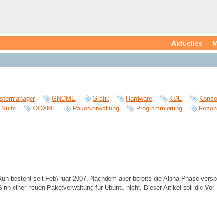
Aktuelles
M
stermanager
GNOME
Grafik
Hardware
KDE
Konso
-Suite
OOXML
Paketverwaltung
Programmierung
Rezen
Run besteht seit Feb\-ruar 2007. Nachdem aber bereits die Alpha-Phase verspät
inn einer neuen Paketverwaltung für Ubuntu nicht. Dieser Artikel soll die Vo