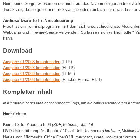
Nein, keine Sorge, wir werden uns nicht auf das Niveau einiger anderer Zei
Tweak zeigt keine geheimen Tricks auf, sondern einfach nur etwas besser ve
Audiosoftware Teil 7: Visualisierung
FreeJ ist ein Terminalprogramm, mit dem sich unterschiedlichste Medienfo
Webcams und Firewire-Geräte verwenden. So lassen sich wirklich tolle "`Visu
kann.
Download
Ausgabe 01/2008 herunterladen
(FTP)
Ausgabe 01/2008 herunterladen
(HTTP)
Ausgabe 01/2008 herunterladen
(HTML)
Ausgabe 01/2008 herunterladen
(Plucker-Format PDB)
Kompletter Inhalt
In Klammern findet man beschreibende Tags, um die Artikel leichter einer Kateg
Nachrichten
Kein LTS für Kubuntu 8.04
(KDE, Kubuntu, Ubuntu)
DVD-Unterstützung für Ubuntu 7.10 auf Dell-Rechnern
(Hardware, Multimedi
Neues von Microsofts Office OpenXML
(Microsoft, Open Document Format)