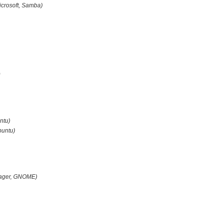
icrosoft, Samba)
)
ntu)
untu)
nager, GNOME)